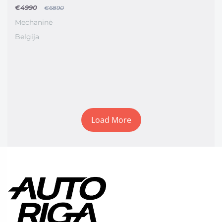
€4990
€6890
Mechaninė
Belgija
Load More