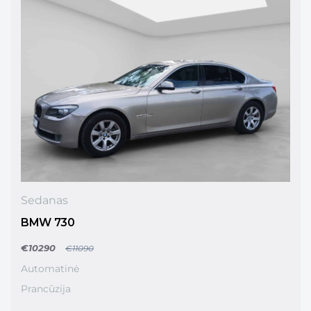
Sedanas
BMW 730
€10290
€11090
Automatinė
Prancūzija