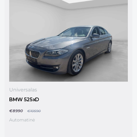
Universalas
BMW 525xD
€8990
€10590
Automatinė