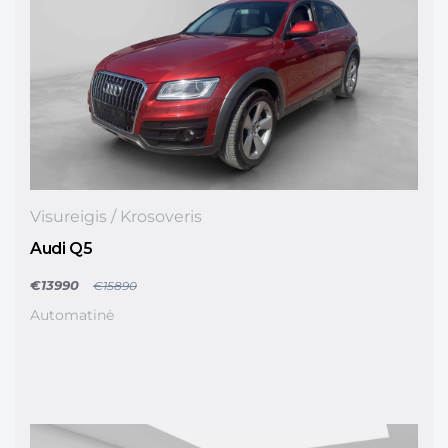
E
T
O
T
U
A
U
T
O
M
A
Š
Ī
Visureigis / Krosoveris
N
U
Audi Q5
T
I
€13990
€15890
R
G
Automatinė
O
T
Ā
J
S