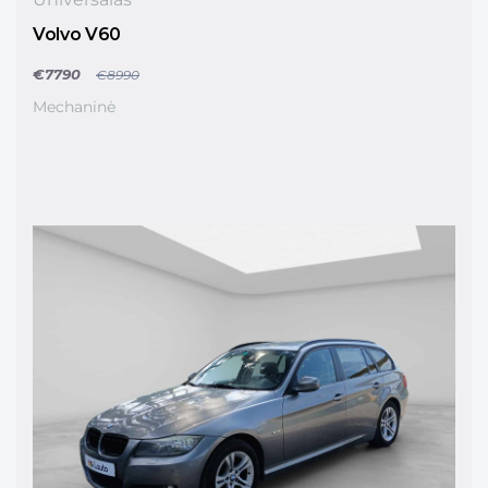
Volvo V60
€7790
€8990
Mechaninė