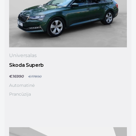
Universalas
Skoda Superb
€16990
€17890
Automatinė
Prancūzija