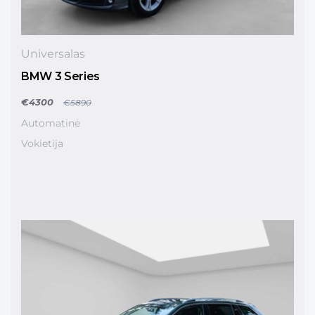
Universalas
BMW 3 Series
€4300
€5890
Automatinė
Vokietija