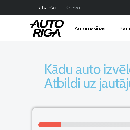
Latviešu
Krievu
Automašīnas
Par
Kādu auto izvēl
Atbildi uz jaut