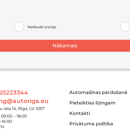
Nedaudz svarīgs
Nākamais
 25223344
Automašīnas pārdošanā
ing@autoriga.eu
Pieteikties līzingam
u iela 14, Rīga, LV-1057
Kontakti
 09:00 – 18:00
0-16:00
Privātuma politika
gts