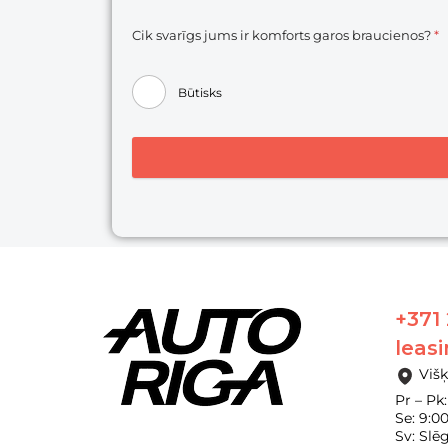
Cik svarīgs jums ir komforts garos braucienos?
*
Būtisks
+371
leas
Višķ
Pr – Pk:
Se: 9:0
Sv: Slē