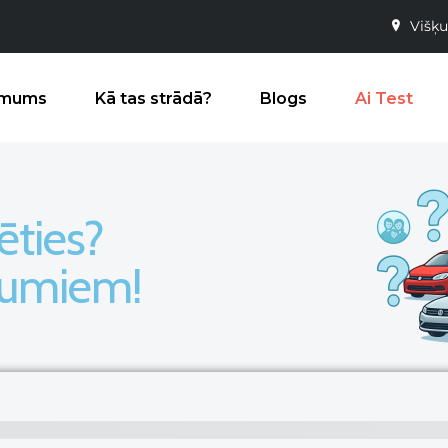
Višķu
 mums
Kā tas strādā?
Blogs
Ai Test
ēties?
ājumiem!