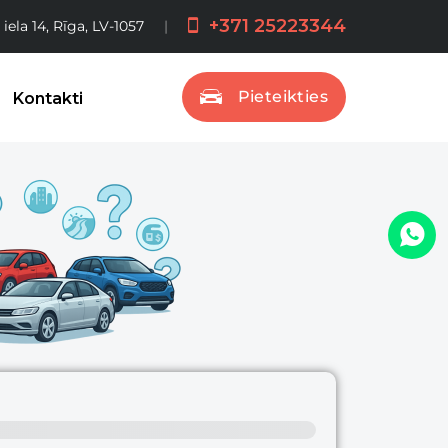
+371 25223344
 iela 14, Rīga, LV-1057
Pieteikties
Kontakti