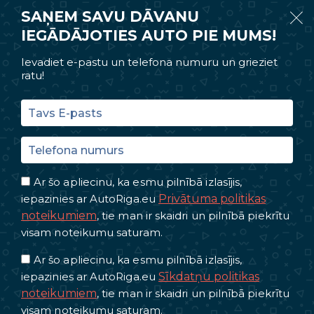
SAŅEM SAVU DĀVANU
IEGĀDĀJOTIES AUTO PIE MUMS!
Ievadiet e-pastu un telefona numuru un grieziet
ratu!
Sākums
>
Automašīnas pārdošanā
>
BMW 116 2009. gada
Ar šo apliecinu, ka esmu pilnībā izlasījis,
iepazinies ar AutoRiga.eu
Privātuma politikas
noteikumiem
, tie man ir skaidri un pilnībā piekrītu
visam noteikumu saturam.
Ar šo apliecinu, ka esmu pilnībā izlasījis,
iepazinies ar AutoRiga.eu
Sīkdatņu politikas
noteikumiem
, tie man ir skaidri un pilnībā piekrītu
visam noteikumu saturam.