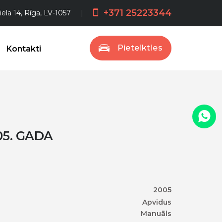
+371 25223344
iela 14, Rīga, LV-1057
Pieteikties
Kontakti
05. GADA
2005
Apvidus
Manuāls