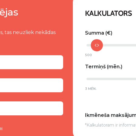
ējas
KALKULATORS
s, tas neuzliek nekādas
Summa
500
Termiņš
3 MĒN.
Ikmēneša maksāju
*Kalkulatoram ir informa
ai