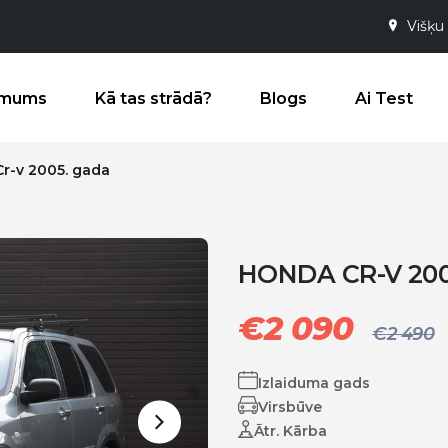
Višķu 
 mums
Kā tas strādā?
Blogs
Ai Test
r-v 2005. gada
HONDA CR-V 20
€
2 090
€
2 490
Izlaiduma gads
Virsbūve
Ātr. Kārba