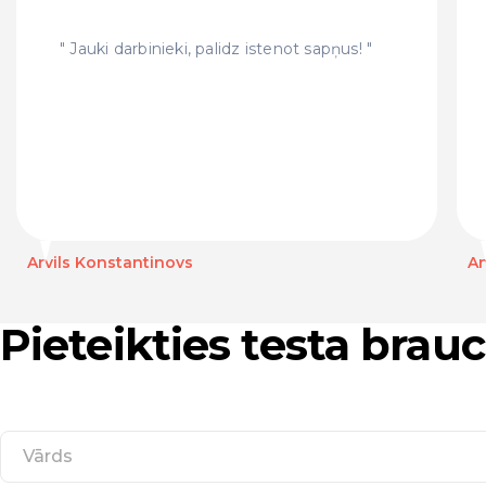
Jauki darbinieki, palidz istenot sapņus!
Arvils Konstantinovs
An
Pieteikties testa bra