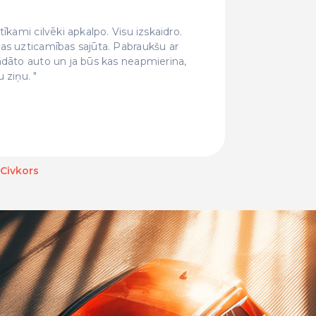
īkami cilvēki apkalpo. Visu izskaidro.
Forši ci
as uzticamības sajūta. Pabraukšu ar
pat sunīt
ādāto auto un ja būs kas neapmierina,
un šeit n
u ziņu.
 Civkors
Baiba Bahare