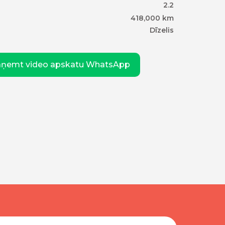
2.2
418,000
km
Dīzelis
aņemt video apskatu WhatsApp