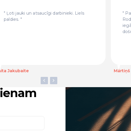
Ļoti jauki un atsaucīgi darbinieki. Liels
Pat
paldies.
Rod
ieg
doš
ita Jakubaite
Mārtiņš
ucienam