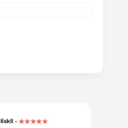
liski!
Lieliski