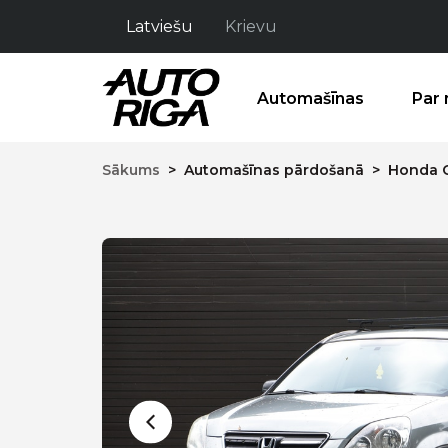
Latviešu
Krievu
Automašīnas
Par
Sākums
>
Automašīnas pārdošanā
>
Honda C