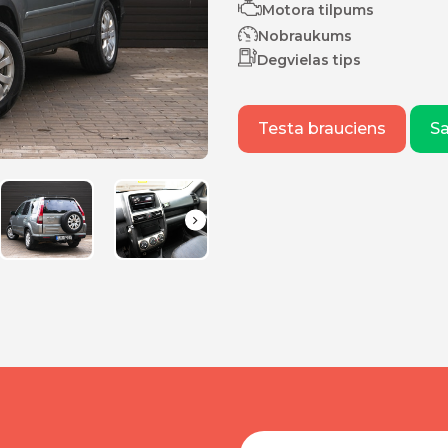
Motora tilpums
Nobraukums
Degvielas tips
Testa brauciens
S