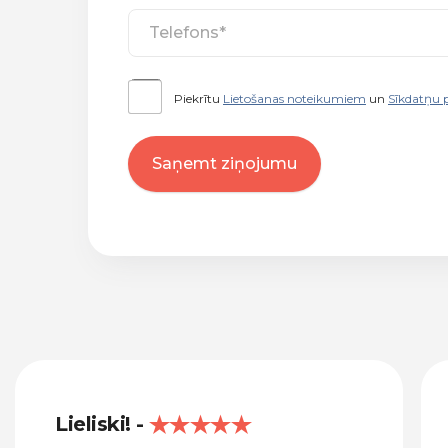
Piekrītu
Lietošanas noteikumiem
un
Sīkdatņu p
Saņemt ziņojumu
Lieliski!