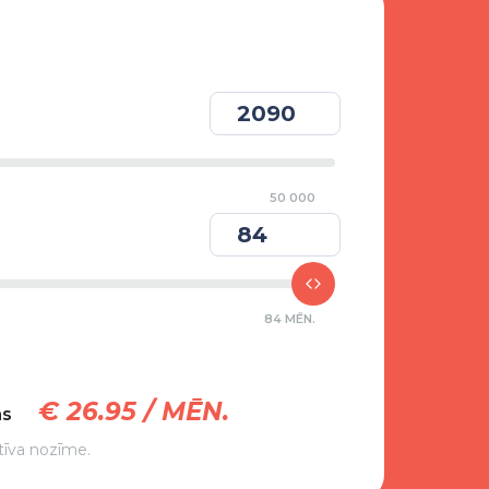
50 000
84 MĒN.
€
26.95
/ MĒN.
ms
tīva nozīme.