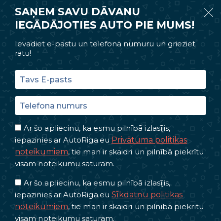
SAŅEM SAVU DĀVANU
IEGĀDĀJOTIES AUTO PIE MUMS!
Ievadiet e-pastu un telefona numuru un grieziet
ratu!
Sākums
>
Automašīnas pārdošanā
>
Opel Insignia 2014. gada
Ar šo apliecinu, ka esmu pilnībā izlasījis,
iepazinies ar AutoRiga.eu
Privātuma politikas
noteikumiem
, tie man ir skaidri un pilnībā piekrītu
visam noteikumu saturam.
Ar šo apliecinu, ka esmu pilnībā izlasījis,
iepazinies ar AutoRiga.eu
Sīkdatņu politikas
noteikumiem
, tie man ir skaidri un pilnībā piekrītu
visam noteikumu saturam.