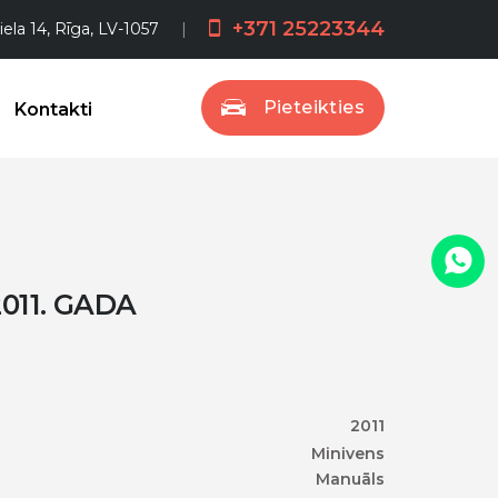
+371 25223344
iela 14, Rīga, LV-1057
Pieteikties
Kontakti
011. GADA
2011
Minivens
Manuāls