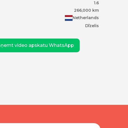
1.6
266,000
km
Netherlands
Dīzelis
aņemt video apskatu WhatsApp