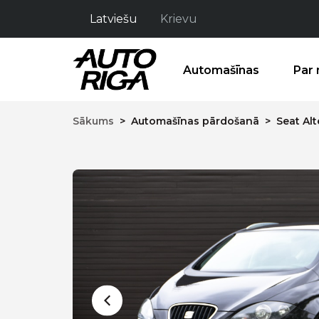
Latviešu
Krievu
Automašīnas
Par
Sākums
>
Automašīnas pārdošanā
>
Seat Alt