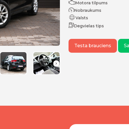
Motora tilpums
Nobraukums
Valsts
Degvielas tips
Testa brauciens
S