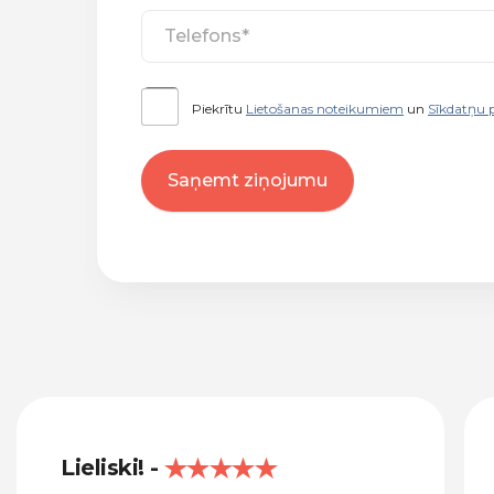
Piekrītu
Lietošanas noteikumiem
un
Sīkdatņu p
Saņemt ziņojumu
Lieliski!