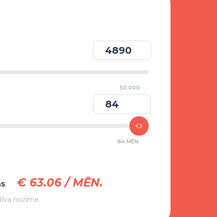
50 000
84 MĒN.
€
63.06
/ MĒN.
ms
tīva nozīme.