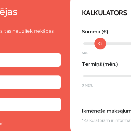
ējas
KALKULATORS
s, tas neuzliek nekādas
Summa
500
Termiņš
3 MĒN.
Ikmēneša maksāju
*Kalkulatoram ir informa
ai