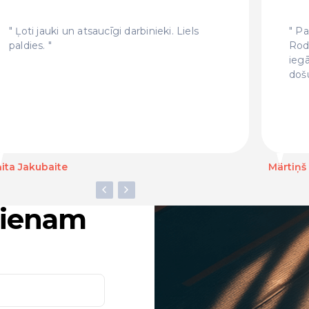
Ļoti jauki un atsaucīgi darbinieki. Liels
Pat
paldies.
Rod
ieg
doš
ita Jakubaite
Mārtiņš
ucienam