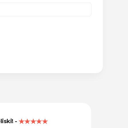
liski!
Lieliski