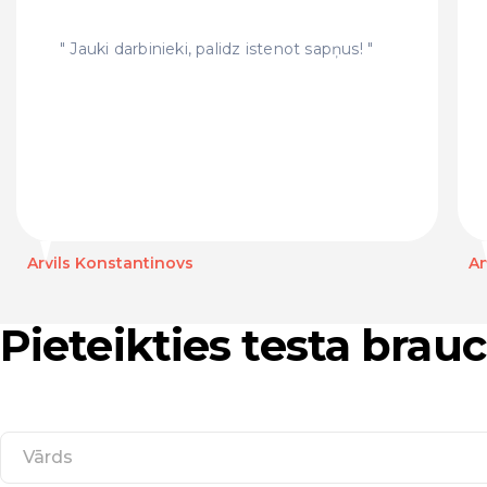
Jauki darbinieki, palidz istenot sapņus!
Arvils Konstantinovs
An
Pieteikties testa bra