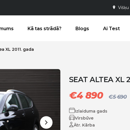
Višķu 
 mums
Kā tas strādā?
Blogs
Ai Test
ea XL 2011. gada
SEAT ALTEA XL 2
€
4 890
€
5 690
Izlaiduma gads
Virsbūve
Ātr. Kārba