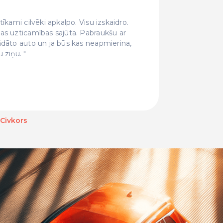
īkami cilvēki apkalpo. Visu izskaidro.
Forši ci
as uzticamības sajūta. Pabraukšu ar
pat sunīt
ādāto auto un ja būs kas neapmierina,
un šeit n
u ziņu.
 Civkors
Baiba Bahare