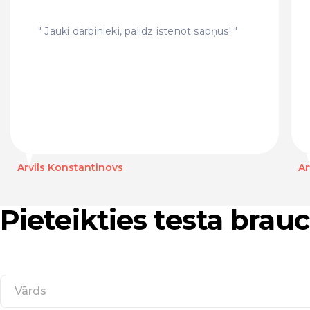
Jauki darbinieki, palidz istenot sapņus!
Arvils Konstantinovs
An
Pieteikties testa bra