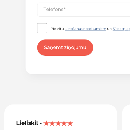
Piekrītu
Lietošanas noteikumiem
un
Sīkdatņu p
Saņemt ziņojumu
Lieliski!