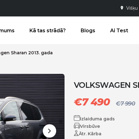
Višķu 
 mums
Kā tas strādā?
Blogs
Ai Test
gen Sharan 2013. gada
VOLKSWAGEN SH
€
7 490
€
7 990
Izlaiduma gads
Virsbūve
Ātr. Kārba