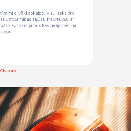
īkami cilvēki apkalpo. Visu izskaidro.
Forši ci
as uzticamības sajūta. Pabraukšu ar
pat sunīt
ādāto auto un ja būs kas neapmierina,
un šeit n
u ziņu.
 Civkors
Baiba Bahare