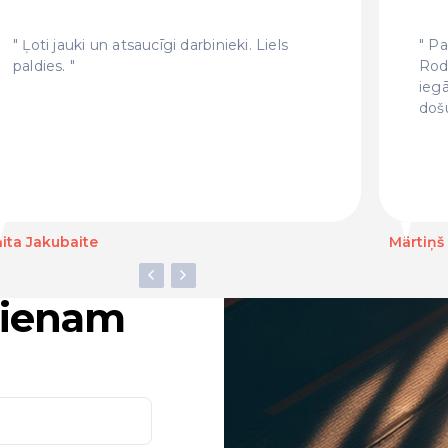
Ļoti jauki un atsaucīgi darbinieki. Liels
Pat
paldies.
Rod
ieg
doš
ita Jakubaite
Mārtiņš
ucienam