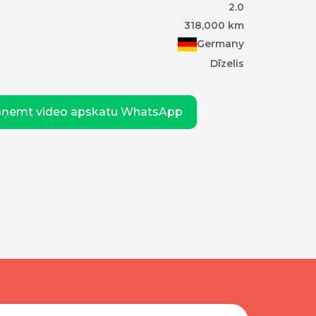
2.0
318,000
km
Germany
Dīzelis
aņemt video apskatu WhatsApp