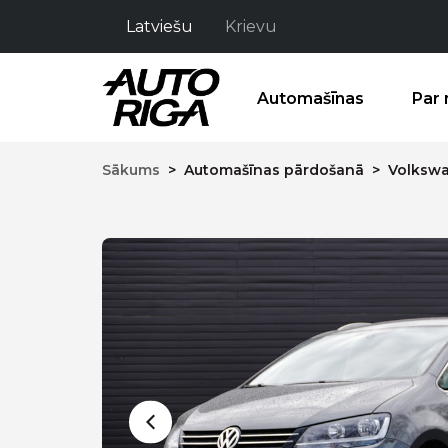
Latviešu
Krievu
Automašīnas
Par
Sākums
>
Automašīnas pārdošanā
>
Volkswa