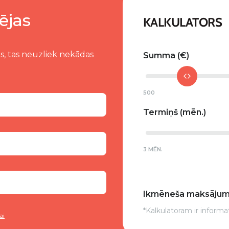
ējas
KALKULATORS
s, tas neuzliek nekādas
Summa
500
Termiņš
3 MĒN.
Ikmēneša maksāju
*Kalkulatoram ir informa
ai