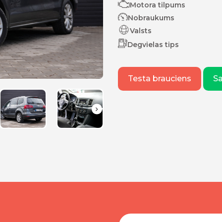
Motora tilpums
Nobraukums
Valsts
Degvielas tips
Testa brauciens
S