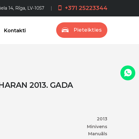
+371 25223344
iela 14, Rīga, LV-1057
Pieteikties
Kontakti
ARAN 2013. GADA
2013
Minivens
Manuāls