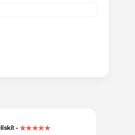
liski!
Lieliski