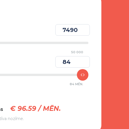
50 000
84 MĒN.
€
96.59
/ MĒN.
ms
tīva nozīme.