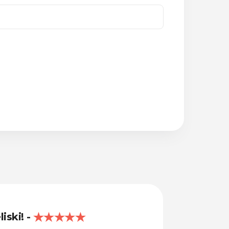
liski!
Lieliski