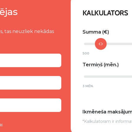
ējas
KALKULATORS
s, tas neuzliek nekādas
Summa
500
Termiņš
3 MĒN.
Ikmēneša maksāju
*Kalkulatoram ir informa
ai