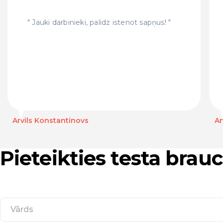
Jauki darbinieki, palidz istenot sapņus!
Arvils Konstantinovs
An
Pieteikties testa bra