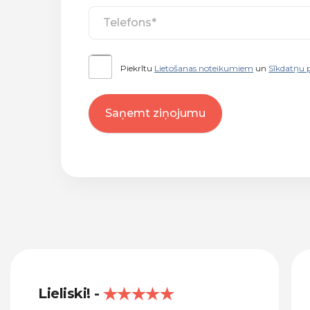
Piekrītu
Lietošanas noteikumiem
un
Sīkdatņu p
Saņemt ziņojumu
Lieliski!