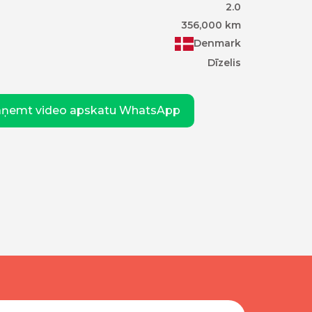
2.0
356,000
km
Denmark
Dīzelis
aņemt video apskatu WhatsApp