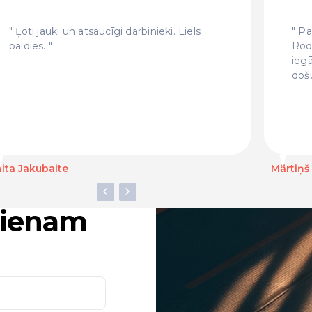
Ļoti jauki un atsaucīgi darbinieki. Liels
Pat
paldies.
Rod
ieg
doš
ita Jakubaite
Mārtiņš
ucienam