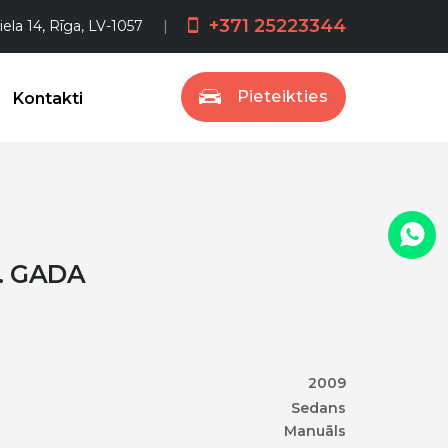
+371 25223344
iela 14, Rīga, LV-1057
Pieteikties
Kontakti
. GADA
2009
Sedans
Manuāls