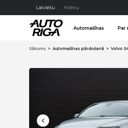
Latviešu
Krievu
Automašīnas
Par
Sākums
>
Automašīnas pārdošanā
>
Volvo S