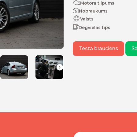
Motora tilpums
Nobraukums
Valsts
Degvielas tips
Testa brauciens
S