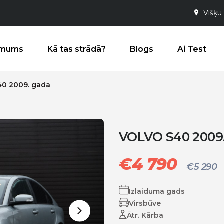
Višķu 
 mums
Kā tas strādā?
Blogs
Ai Test
40 2009. gada
VOLVO S40 2009
€
4 790
€
5 290
Izlaiduma gads
Virsbūve
Ātr. Kārba