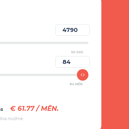
50 000
84 MĒN.
€
61.77
/ MĒN.
ms
tīva nozīme.