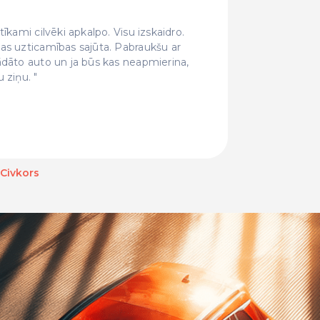
īkami cilvēki apkalpo. Visu izskaidro.
Forši ci
as uzticamības sajūta. Pabraukšu ar
pat sunīt
ādāto auto un ja būs kas neapmierina,
un šeit n
u ziņu.
 Civkors
Baiba Bahare